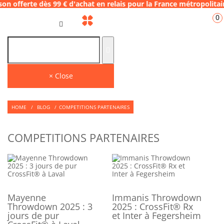
dès 99 € d'achat en relais pour la France mé
0
GB
THE PLACE TO SHOP
Find on our store many tips and quality products to face your WODS.
× Close
HOME
/
BLOG
/
COMPETITIONS PARTENAIRES
COMPETITIONS PARTENAIRES
Mayenne
Immanis Throwdown
Throwdown 2025 : 3
2025 : CrossFit® Rx
jours de pur
et Inter à Fegersheim