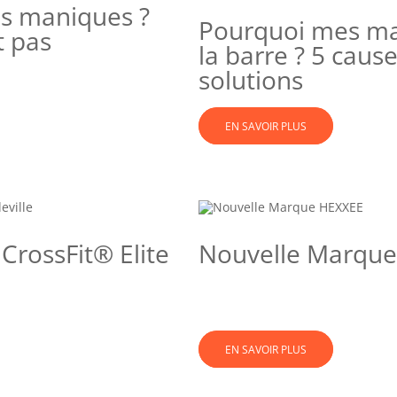
es maniques ?
Pourquoi mes man
t pas
la barre ? 5 caus
solutions
EN SAVOIR PLUS
CrossFit® Elite
Nouvelle Marqu
EN SAVOIR PLUS