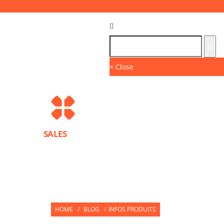
Language :
GB
× Close
SALES
BRANDS
SPORTS PROTECTION EQUIPMENT
PARTNERS
HOME
/
BLOG
/
INFOS PRODUITS