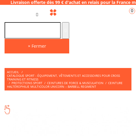
n offerte dès 99 € d'achat en relais pour l
0
FR
× Fermer
ACCUEIL
/
CATALOGUE SPORT : ÉQUIPEMENT, VÊTEMENTS ET ACCESSOIRES POUR CROSS
TRAINING ET FITNESS
/
PROTECTIONS SPORT
/
CEINTURES DE FORCE & MUSCULATION
/
CEINTURE
HALTÉROPHILIE MULTICOLOR UNICORN – BARBELL REGIMENT