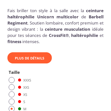
Fais briller ton style à la salle avec la
ceinture
haltérophilie Unicorn multicolor
de
Barbell
Regiment
. Soutien lombaire, confort premium et
design vibrant : la
ceinture musculation
idéale
pour tes séances de
CrossFit®
,
haltérophilie
et
fitness
intenses.
PLUS DE DÉTAILS
Taille
XXXS
XXS
XS
S
M