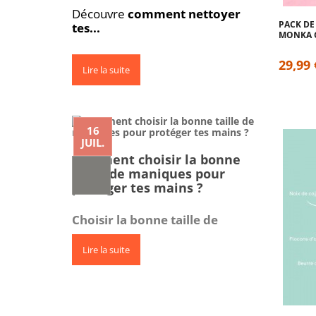
Découvre
comment nettoyer
PACK DE 
tes...
MONKA C
0
29,99 
Lire la suite
16
JUIL.
Comment choisir la bonne
taille de maniques pour
protéger tes mains ?
Choisir la bonne taille de
Lire la suite
0