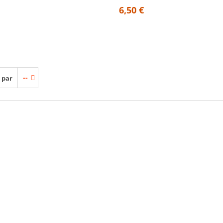
6,50 €
--
 par