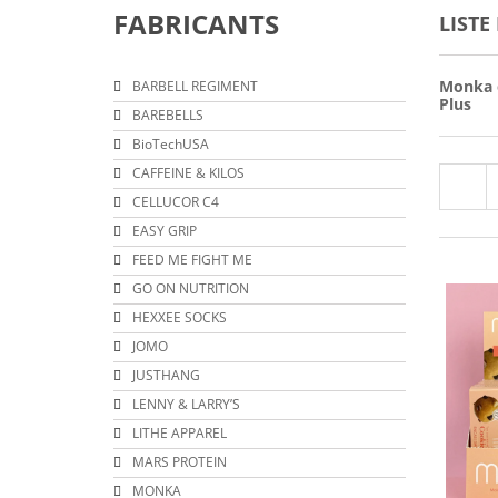
FABRICANTS
LISTE
Monka e
BARBELL REGIMENT
Plus
BAREBELLS
BioTechUSA
CAFFEINE & KILOS
CELLUCOR C4
EASY GRIP
FEED ME FIGHT ME
GO ON NUTRITION
HEXXEE SOCKS
JOMO
JUSTHANG
LENNY & LARRY’S
LITHE APPAREL
MARS PROTEIN
MONKA