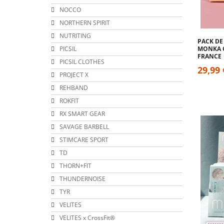
NOCCO
NORTHERN SPIRIT
NUTRITING
PACK DE 
PICSIL
MONKA C
FRANCE
PICSIL CLOTHES
29,99 
PROJECT X
REHBAND
ROKFIT
RX SMART GEAR
SAVAGE BARBELL
STIMCARE SPORT
TD
THORN+FIT
THUNDERNOISE
TYR
VELITES
VELITES x CrossFit®