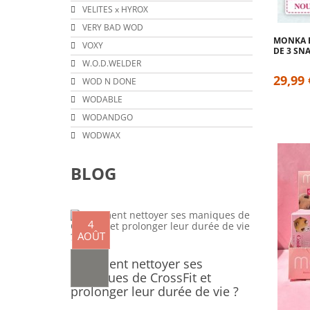
VELITES x HYROX
VERY BAD WOD
MONKA B
VOXY
DE 3 SN
W.O.D.WELDER
29,99 
WOD N DONE
WODABLE
WODANDGO
WODWAX
BLOG
4
AOÛT
Comment nettoyer ses
maniques de CrossFit et
prolonger leur durée de vie ?