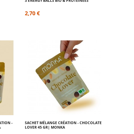
3 ENERGY BALLS BIO & PROTÉINÉES
2,70 €
TION -
SACHET MÉLANGE CRÉATION - CHOCOLATE
A
LOVER 45 GR| MONKA