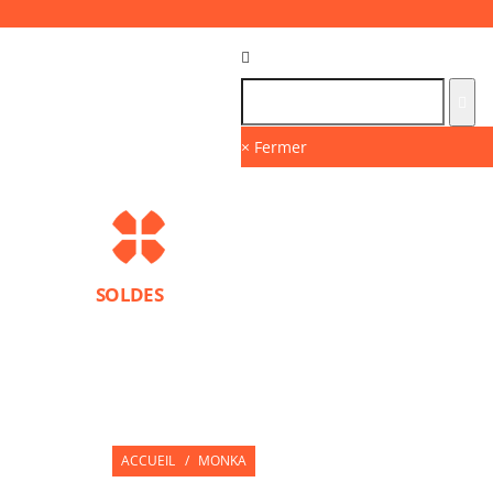
Langue :
FR
× Fermer
SOLDES
MARQUES
PROTECTIONS SPORT
ACCESS
NUTRITION SPORTIVE
PARTNERS
ACCUEIL
/
MONKA