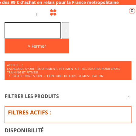
 d'achat en relais pour la France métropolit
0
FR
× Fermer
ACCUEIL
/
CATALOGUE SPORT : ÉQUIPEMENT, VÊTEMENTS ET ACCESSOIRES POUR CROSS
TRAINING ET FITNESS
/
PROTECTIONS SPORT
/
CEINTURES DE FORCE & MUSCULATION
FILTRER LES PRODUITS
FILTRES ACTIFS :
DISPONIBILITÉ