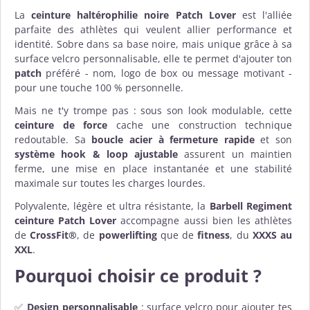
La
ceinture haltérophilie noire Patch Lover
est l'alliée
parfaite des athlètes qui veulent allier performance et
identité. Sobre dans sa base noire, mais unique grâce à sa
surface velcro personnalisable, elle te permet d'ajouter ton
patch
préféré - nom, logo de box ou message motivant -
pour une touche 100 % personnelle.
Mais ne t'y trompe pas : sous son look modulable, cette
ceinture de force
cache une construction technique
redoutable. Sa
boucle acier à fermeture rapide
et son
système hook & loop ajustable
assurent un maintien
ferme, une mise en place instantanée et une stabilité
maximale sur toutes les charges lourdes.
Polyvalente, légère et ultra résistante, la
Barbell Regiment
ceinture Patch Lover
accompagne aussi bien les athlètes
de
CrossFit®
, de
powerlifting
que de
fitness
, du
XXXS au
XXL
.
Pourquoi choisir ce produit ?
✅
Design personnalisable
: surface velcro pour ajouter tes