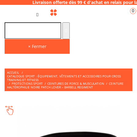
ivraison offerte dès 99 € d'achat en relais
0
FR
× Fermer
ACCUEIL
/
CATALOGUE SPORT : ÉQUIPEMENT, VÊTEMENTS ET ACCESSOIRES POUR CROSS
TRAINING ET FITNESS
/
PROTECTIONS SPORT
/
CEINTURES DE FORCE & MUSCULATION
/
CEINTURE
HALTÉROPHILIE NOIRE PATCH LOVER – BARBELL REGIMENT