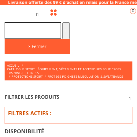
fferte dès 99 € d'achat en relais pour la F
0
FR
× Fermer
ACCUEIL
/
CATALOGUE SPORT : ÉQUIPEMENT, VÊTEMENTS ET ACCESSOIRES POUR CROSS
TRAINING ET FITNESS
/
PROTECTIONS SPORT
/
PROTÈGE-POIGNETS MUSCULATION & SWEATBANDS
FILTRER LES PRODUITS
FILTRES ACTIFS :
DISPONIBILITÉ