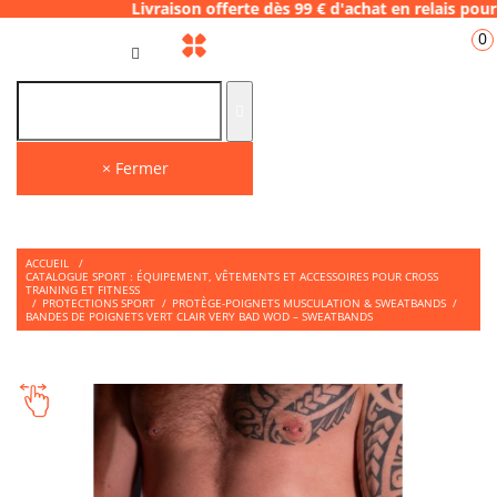
Livraison offerte dès 99 € d'achat en relais
0
FR
× Fermer
ACCUEIL
/
CATALOGUE SPORT : ÉQUIPEMENT, VÊTEMENTS ET ACCESSOIRES POUR CROSS
TRAINING ET FITNESS
/
PROTECTIONS SPORT
/
PROTÈGE-POIGNETS MUSCULATION & SWEATBANDS
/
BANDES DE POIGNETS VERT CLAIR VERY BAD WOD – SWEATBANDS