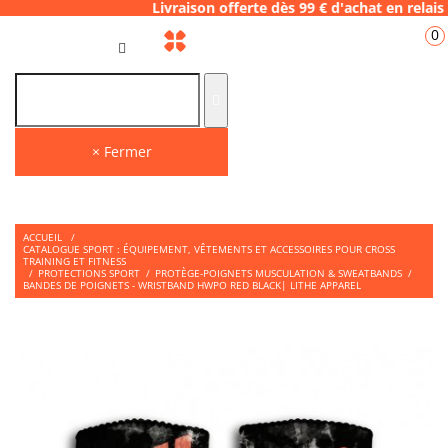
6.28 Livraison offerte dès 99 € d'achat en r
0
FR
× Fermer
ACCUEIL
/
CATALOGUE SPORT : ÉQUIPEMENT, VÊTEMENTS ET ACCESSOIRES POUR CROSS
TRAINING ET FITNESS
/
PROTECTIONS SPORT
/
PROTÈGE-POIGNETS MUSCULATION & SWEATBANDS
/
BANDES DE POIGNETS - WRISTBAND HWPO RED BLACK| LITHE APPAREL