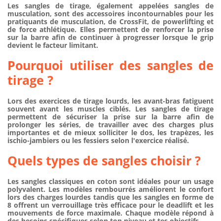
Les
sangles de tirage
, également appelées
sangles de
musculation
, sont des
accessoires incontournables
pour les
pratiquants de
musculation
, de
CrossFit
, de
powerlifting
et
de
force athlétique
. Elles permettent de renforcer la prise
sur la barre afin de continuer à progresser lorsque le grip
devient le facteur limitant.
Pourquoi utiliser des sangles de
tirage ?
Lors des exercices de tirage lourds, les avant-bras fatiguent
souvent avant les muscles ciblés. Les sangles de tirage
permettent de sécuriser la prise sur la barre afin de
prolonger les séries, de travailler avec des charges plus
importantes et de mieux solliciter le dos, les trapèzes, les
ischio-jambiers ou les fessiers selon l'exercice réalisé.
Quels types de sangles choisir ?
Les sangles classiques en coton sont idéales pour un usage
polyvalent. Les modèles rembourrés améliorent le confort
lors des charges lourdes tandis que les sangles en forme de
8 offrent un verrouillage très efficace pour le deadlift et les
mouvements de force maximale. Chaque modèle répond à
des besoins spécifiques selon ton niveau et tes objectifs.