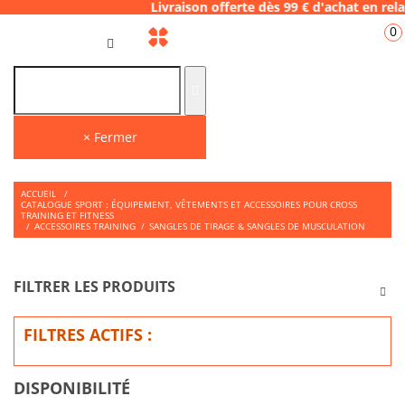
.06.28 Livraison offerte dès 99 € d'achat e
0
FR
× Fermer
ACCUEIL
/
CATALOGUE SPORT : ÉQUIPEMENT, VÊTEMENTS ET ACCESSOIRES POUR CROSS
TRAINING ET FITNESS
/
ACCESSOIRES TRAINING
/
SANGLES DE TIRAGE & SANGLES DE MUSCULATION
FILTRER LES PRODUITS
FILTRES ACTIFS :
DISPONIBILITÉ