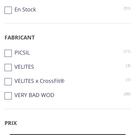
En Stock
(51)
FABRICANT
PICSIL
(11)
VELITES
(3)
VELITES x CrossFit®
(1)
VERY BAD WOD
(36)
PRIX