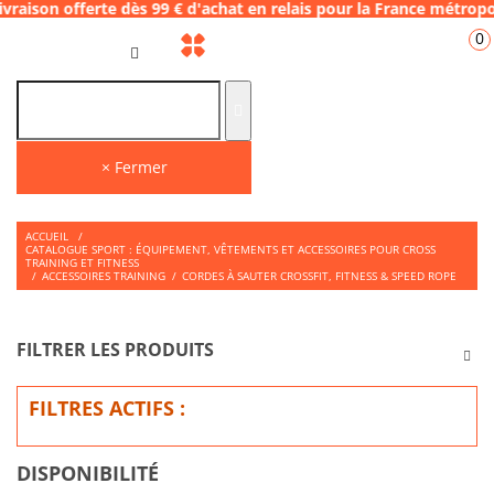
 dès 99 € d'achat en relais pour la France 
0
FR
× Fermer
ACCUEIL
/
CATALOGUE SPORT : ÉQUIPEMENT, VÊTEMENTS ET ACCESSOIRES POUR CROSS
TRAINING ET FITNESS
/
ACCESSOIRES TRAINING
/
CORDES À SAUTER CROSSFIT, FITNESS & SPEED ROPE
FILTRER LES PRODUITS
FILTRES ACTIFS :
DISPONIBILITÉ