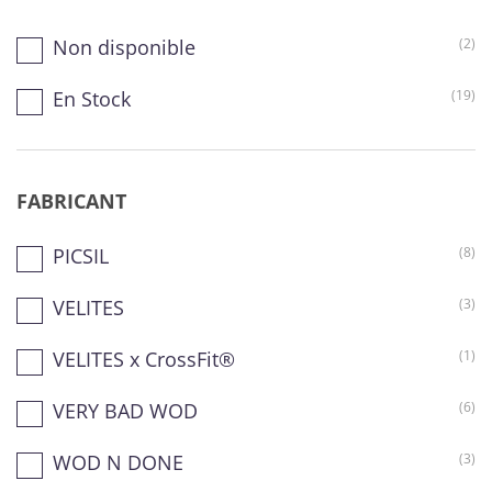
Non disponible
(2)
En Stock
(19)
FABRICANT
PICSIL
(8)
VELITES
(3)
VELITES x CrossFit®
(1)
VERY BAD WOD
(6)
WOD N DONE
(3)