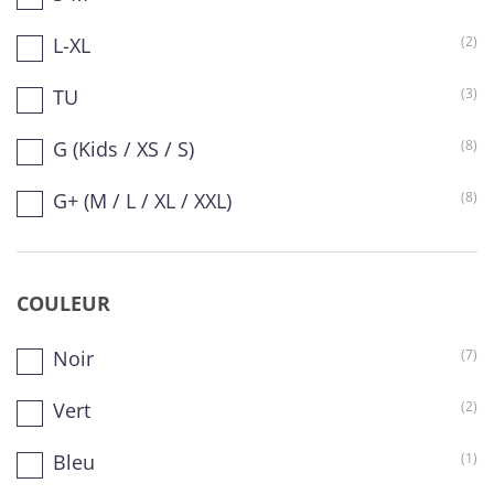
L-XL
(2)
TU
(3)
G (Kids / XS / S)
(8)
G+ (M / L / XL / XXL)
(8)
COULEUR
Noir
(7)
Vert
(2)
Bleu
(1)