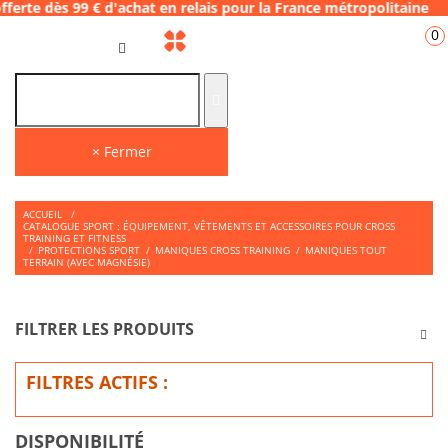
99 € d'achat en relais pour la France métrop
0
FR
× Fermer
ACCUEIL
/
CATALOGUE SPORT : ÉQUIPEMENT, VÊTEMENTS ET ACCESSOIRES POUR CROSS
TRAINING ET FITNESS
/
PROTECTIONS SPORT
/
MANIQUES CROSS TRAINING
/
MANIQUES TOUT
TERRAIN (AVEC MAGNÉSIE)
FILTRER LES PRODUITS
FILTRES ACTIFS :
DISPONIBILITÉ