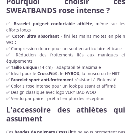
Pourquoi choisir ces
SWEATBANDS rose intense ?
✅
Bracelet poignet confortable athlète
, même sur les
efforts longs
✅
Coton ultra absorbant
- fini les mains moites en plein
WOD
✅ Compression douce pour un soutien articulaire efficace
✅ Réduction des frottements liés aux maniques et
équipements
✅
Taille unique
(14 cm) - adaptabilité maximale
✅ Idéal pour le
CrossFit®
, le
HYROX
, la muscu ou le HIIT
✅
Bracelet sport anti-frottement
résistant à l'intensité
✅ Coloris rose intense pour un look puissant et affirmé
✅ Design classique avec logo VERY BAD WOD
✅ Vendu par paire - prêt à l'emploi dès réception
L'accessoire des athlètes qui
assument
Ces
bandes de poignets CrossFit®
ne vous promettent pas