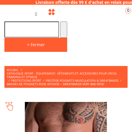
Livraison offerte dès 99 € d'achat en relai
0
FR
× Fermer
ACCUEIL
/
CATALOGUE SPORT : ÉQUIPEMENT, VÊTEMENTS ET ACCESSOIRES POUR CROSS
TRAINING ET FITNESS
/
PROTECTIONS SPORT
/
PROTÈGE-POIGNETS MUSCULATION & SWEATBANDS
/
BANDES DE POIGNETS ROSE INTENSE – SWEATBANDS VERY BAD WOD