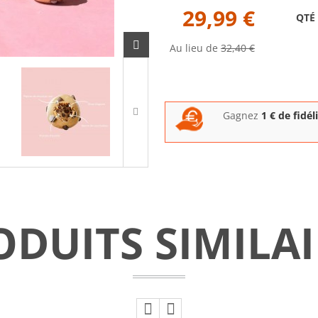
29,99 €
QTÉ
Au lieu de
32,40 €
Gagnez
1
€ de fidél
ODUITS SIMILAI