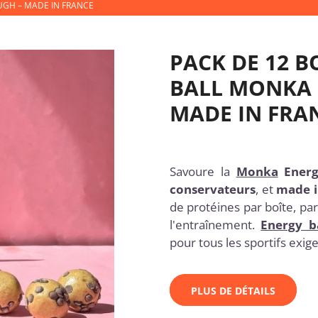
UGH – MADE IN FRANCE
PACK DE 12 B
BALL MONKA 
MADE IN FRA
Savoure la
Monka
Energ
conservateurs
, et
made i
de protéines par boîte, pa
l'entraînement.
Energy ba
pour tous les sportifs exig
PLUS DE DÉTAILS