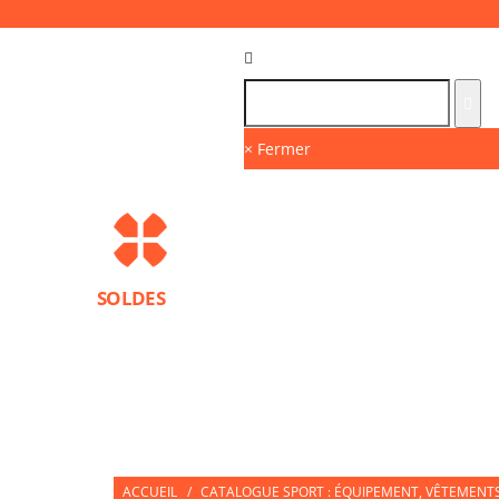
Langue :
FR
× Fermer
SOLDES
MARQUES
PROTECTIONS SPORT
ACCESS
NUTRITION SPORTIVE
PARTNERS
ACCUEIL
/
CATALOGUE SPORT : ÉQUIPEMENT, VÊTEMENTS 