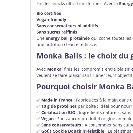
Fini les snacks ultra-transformés. Avec la
Energ
Bio certifiée
Vegan-friendly
Sans conservateurs ni additifs
Sans sucres raffinés
Une
energy ball protéinée
qui coche toutes les 
une nutrition clean et efficace.
Monka Balls : le choix du
Avec
Monka
, finis les compromis entre plaisi
veulent se faire plaisir sans ruiner leurs objectif
Pourquoi choisir Monka B
✅
Made in France
: Fabriquées à la main dans un
✅
10 g de protéines
par boîte : Idéal pour nourri
✅
Certification BIO
: Ingrédients naturels, sans
✅
Vegan
: Sans aucun produit d'origine animale
✅
Sans conservateurs
: À consommer sans culpa
✅
Goût Cookie Dough irrésistible
: Le plaisir sai