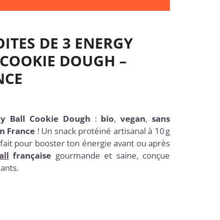
OITES DE 3 ENERGY
COOKIE DOUGH –
NCE
y Ball Cookie Dough
:
bio
,
vegan
,
sans
n France
! Un snack protéiné artisanal à 10 g
rfait pour booster ton énergie avant ou après
ll
française
gourmande et saine, conçue
eants.