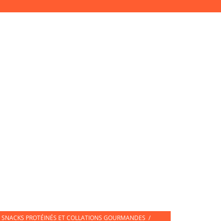
Accès Pro
Mon compte
Connexion
ETTES DE SPORT
CARTE CADEAU
SNACKS PROTÉINÉS ET COLLATIONS GOURMANDES
/