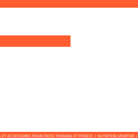
0
OIRES TRAINING
TEXTILE SPORT
CHAUSSURES DE SPORT
CHAUSS
ET ACCESSOIRES POUR CROSS TRAINING ET FITNESS
/
NUTRITION SPORTIVE
/