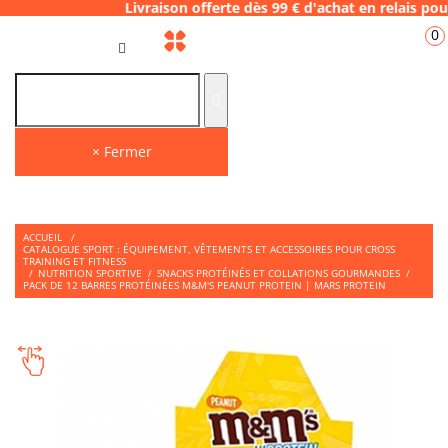
8 Livraison offerte dès 99 € d'achat en rel
0
FR
× Fermer
ACCUEIL
/
CATALOGUE SPORT : ÉQUIPEMENT, VÊTEMENTS ET ACCESSOIRES POUR CROSS
TRAINING ET FITNESS
/
NUTRITION SPORTIVE
/
SNACKS PROTÉINÉS ET COLLATIONS GOURMANDES
/
PACK DE 12 BARRES PROTÉINÉES M&M'S PEANUT PROTEIN | MARS PROTEIN