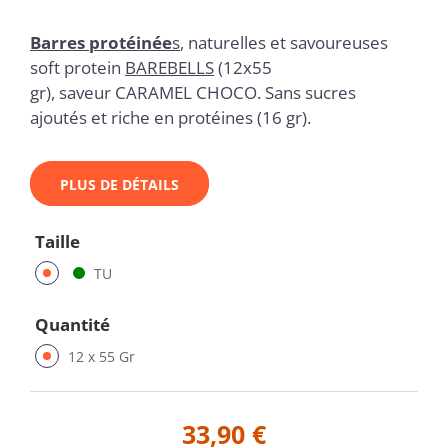
Barres protéinée
s
, naturelles et savoureuses
soft protein
BAREBELLS
(12x55
gr), saveur CARAMEL CHOCO
.
Sans sucres
ajoutés et riche en protéines (16 gr).
PLUS DE DÉTAILS
Taille
TU
Quantité
12 x 55 Gr
33,90 €