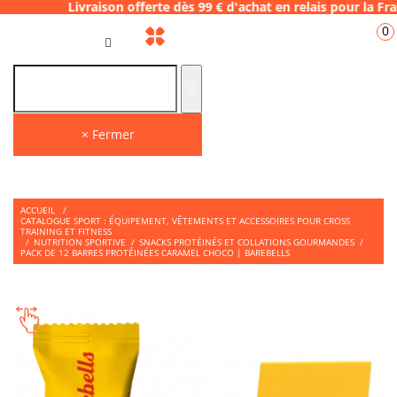
raison offerte dès 99 € d'achat en relais p
0
FR
× Fermer
ACCUEIL
/
CATALOGUE SPORT : ÉQUIPEMENT, VÊTEMENTS ET ACCESSOIRES POUR CROSS
TRAINING ET FITNESS
/
NUTRITION SPORTIVE
/
SNACKS PROTÉINÉS ET COLLATIONS GOURMANDES
/
PACK DE 12 BARRES PROTÉINÉES CARAMEL CHOCO | BAREBELLS