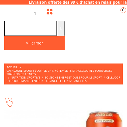
raison offerte dès 99 € d'achat en relais p
0
FR
× Fermer
ACCUEIL
/
CATALOGUE SPORT : ÉQUIPEMENT, VÊTEMENTS ET ACCESSOIRES POUR CROSS
TRAINING ET FITNESS
/
NUTRITION SPORTIVE
/
BOISSONS ÉNERGÉTIQUES POUR LE SPORT
/
CELLUCOR
C4 PERFORMANCE ENERGY – ORANGE SLICE X12 CANETTES