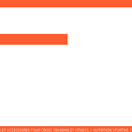
0
OIRES TRAINING
TEXTILE SPORT
CHAUSSURES DE SPORT
CHAUSS
ET ACCESSOIRES POUR CROSS TRAINING ET FITNESS
/
NUTRITION SPORTIVE
/