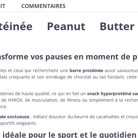
IT
COMMENTAIRES
téinée Peanut Butte
ansforme vos pauses en moment de pl
lles et ceux qui recherchent une
barre protéinée
aussi savoureuse
ats croquants et son enrobage de chocolat au lait fondant, cett
téines de haute qualité, ce qui en fait un
snack hyperprotéiné sa
 de HYROX, de musculation, de fitness ou simplement à la reche
nce.
née onctueuse
, mêlant douceur du beurre de cacahuètes et crousti
sportifs exigeants.
idéale pour le sport et le quotidien