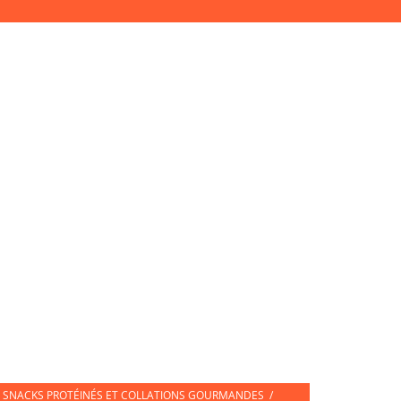
Accès Pro
Mon compte
Connexion
ETTES DE SPORT
CARTE CADEAU
SNACKS PROTÉINÉS ET COLLATIONS GOURMANDES
/