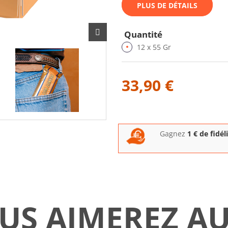
PLUS DE DÉTAILS
Quantité
12 x 55 Gr
33,90 €
Gagnez
1
€ de fidél
US AIMEREZ AU