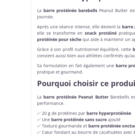
La
barre protéinée barebells
Peanut Butter est
journée.
Après une séance intense, elle devient la
barre
elle se transforme en
snack protéiné
pratique
protéinée pour sèche
qui aide à maintenir un a
Grâce à son profil nutritionnel équilibré, cette
b
convient aussi bien aux athlètes confirmés qu’a
Sa formulation en fait également une
barre pr
pratique et gourmand.
Pourquoi choisir ce produi
La
barre protéinée Peanut Butter
Barebells es
performance.
✅ 20 g de protéines par
barre hyperprotéinée
✅ Une
barre protéinée sans sucre
ajouté
✅ Texture gourmande et
barre protéinée onctu
✅ Cœur fondant au beurre de cacahuètes avec éc