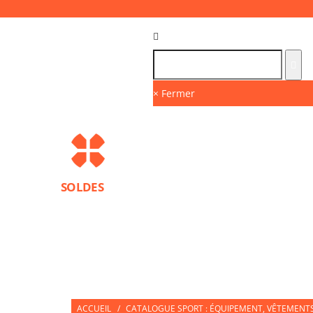
Langue :
FR
× Fermer
SOLDES
MARQUES
PROTECTIONS SPORT
ACCESS
NUTRITION SPORTIVE
PARTNERS
ACCUEIL
/
CATALOGUE SPORT : ÉQUIPEMENT, VÊTEMENTS 