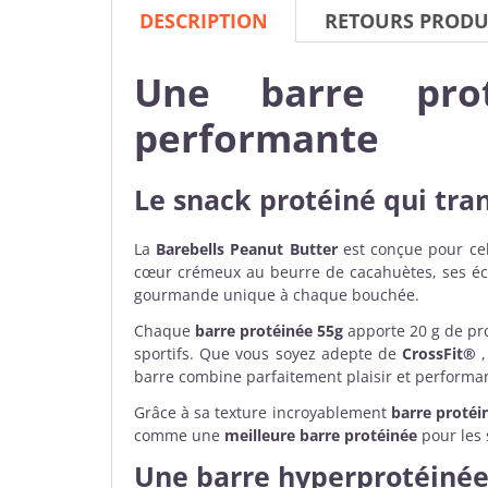
DESCRIPTION
RETOURS PRODU
Une barre pro
performante
Le snack protéiné qui tr
La
Barebells
Peanut Butter
est conçue pour ce
cœur crémeux au beurre de cacahuètes, ses écl
gourmande unique à chaque bouchée.
Chaque
barre protéinée
55g
apporte 20 g de pro
sportifs. Que vous soyez adepte de
CrossFit®
,
barre combine parfaitement plaisir et performa
Grâce à sa texture incroyablement
barre protéi
comme une
meilleure barre protéinée
pour les 
Une barre hyperprotéinée 