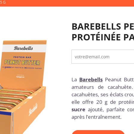
5 G
BAREBELLS P
PROTÉINÉE PA
La
Barebells
Peanut Butt
amateurs de cacahuète
cacahuètes, ses éclats crou
elle offre 20 g de proté
sucre
ajouté, parfaite 
après l’entraînement.