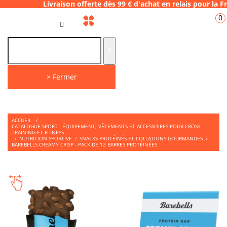
aison offerte dès 99 € d'achat en relais po
0
FR
× Fermer
ACCUEIL
/
CATALOGUE SPORT : ÉQUIPEMENT, VÊTEMENTS ET ACCESSOIRES POUR CROSS
TRAINING ET FITNESS
/
NUTRITION SPORTIVE
/
SNACKS PROTÉINÉS ET COLLATIONS GOURMANDES
/
BAREBELLS CREAMY CRISP - PACK DE 12 BARRES PROTÉINÉES