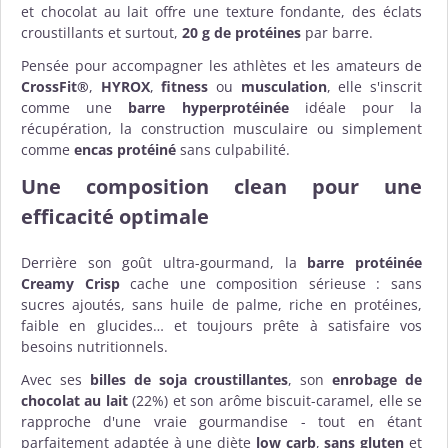
et chocolat au lait offre une texture fondante, des éclats
croustillants et surtout,
20 g de protéines
par barre.
Pensée pour accompagner les athlètes et les amateurs de
CrossFit®
,
HYROX
,
fitness
ou
musculation
, elle s'inscrit
comme une
barre hyperprotéinée
idéale pour la
récupération, la construction musculaire ou simplement
comme
encas protéiné
sans culpabilité.
Une composition clean pour une
efficacité optimale
Derrière son goût ultra-gourmand, la
barre protéinée
Creamy Crisp
cache une composition sérieuse : sans
sucres ajoutés, sans huile de palme, riche en protéines,
faible en glucides… et toujours prête à satisfaire vos
besoins nutritionnels.
Avec ses
billes de soja croustillantes
, son
enrobage de
chocolat au lait
(22%) et son arôme biscuit-caramel, elle se
rapproche d'une vraie gourmandise - tout en étant
parfaitement adaptée à une diète
low carb
,
sans gluten
et