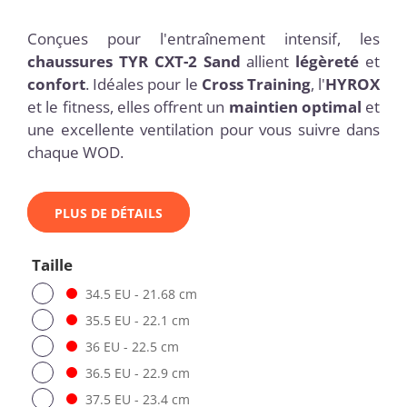
Conçues pour l'entraînement intensif, les
chaussures TYR CXT-2 Sand
allient
légèreté
et
confort
. Idéales pour le
Cross Training
, l'
HYROX
et le fitness, elles offrent un
maintien optimal
et
une excellente ventilation pour vous suivre dans
chaque WOD.
PLUS DE DÉTAILS
Taille
34.5 EU - 21.68 cm
35.5 EU - 22.1 cm
36 EU - 22.5 cm
36.5 EU - 22.9 cm
37.5 EU - 23.4 cm