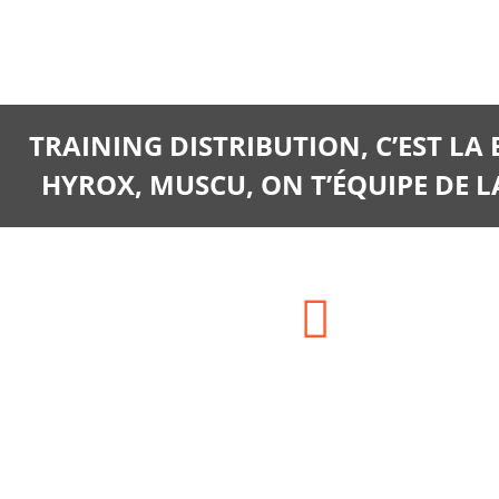
TRAINING DISTRIBUTION, C’EST LA
HYROX, MUSCU, ON T’ÉQUIPE DE LA
Adresse:
SIEGE SOCIAL : HAM LA
CHARONNERIE 77560
CHAMPCENEST ou ENTREPOT : 13