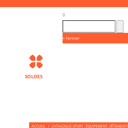
Langue :
FR
× Fermer
SOLDES
MARQUES
PROTECTIONS SPORT
ACCESS
NUTRITION SPORTIVE
PARTNERS
ACCUEIL
/
CATALOGUE SPORT : ÉQUIPEMENT, VÊTEMENTS 