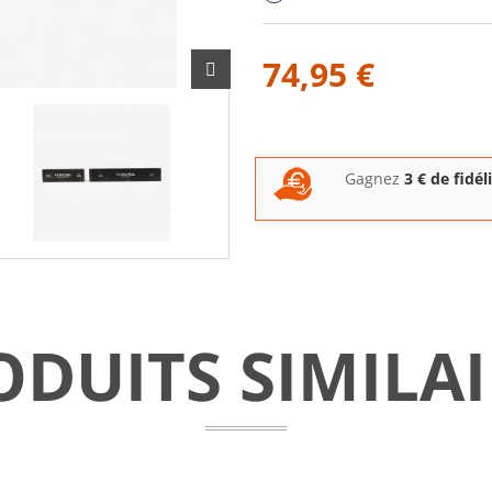
74,95 €
Gagnez
3
€ de fidél
ODUITS SIMILAI