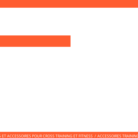
0
OIRES TRAINING
TEXTILE SPORT
CHAUSSURES DE SPORT
CHAUSS
ET ACCESSOIRES POUR CROSS TRAINING ET FITNESS
/
ACCESSOIRES TRAININ