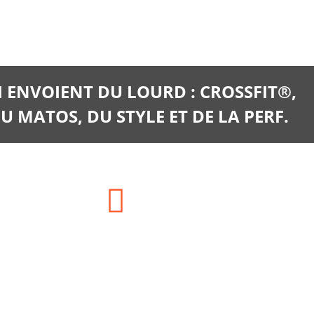
I ENVOIENT DU LOURD : CROSSFIT®,
U MATOS, DU STYLE ET DE LA PERF.
E-mail:
clients@training-distribution.com