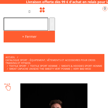
 Livraison offerte dès 99 € d'achat en relai
0
FR
× Fermer
ACCUEIL
/
CATALOGUE SPORT : ÉQUIPEMENT, VÊTEMENTS ET ACCESSOIRES POUR CROSS
TRAINING ET FITNESS
/
TEXTILE SPORT
/
TEXTILE SPORT HOMME
/
SWEATS & HOODIES SPORT HOMME
/
SWEAT CAPUCHE UNISEXE THE SWEETY VERT POMME | VERY BAD WOD