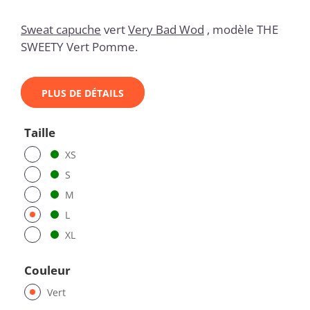
Sweat capuche
vert
Very Bad Wod
, modèle THE
SWEETY Vert Pomme.
PLUS DE DÉTAILS
Taille
XS
S
M
L
XL
Couleur
Vert