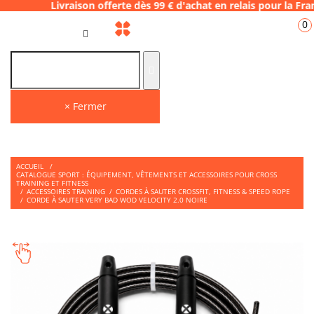
ison offerte dès 99 € d'achat en relais pour
0
FR
× Fermer
ACCUEIL
/
CATALOGUE SPORT : ÉQUIPEMENT, VÊTEMENTS ET ACCESSOIRES POUR CROSS
TRAINING ET FITNESS
/
ACCESSOIRES TRAINING
/
CORDES À SAUTER CROSSFIT, FITNESS & SPEED ROPE
/
CORDE À SAUTER VERY BAD WOD VELOCITY 2.0 NOIRE