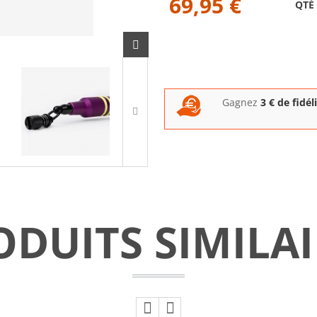
69,95 €
QTÉ
Gagnez
3
€ de fidél
ODUITS SIMILAI