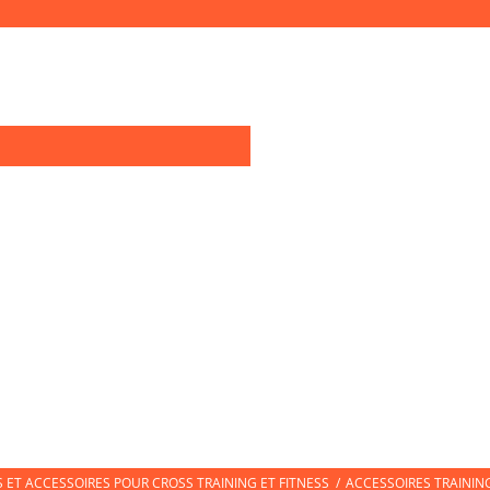
0
OIRES TRAINING
TEXTILE SPORT
CHAUSSURES DE SPORT
CHAUSS
ET ACCESSOIRES POUR CROSS TRAINING ET FITNESS
/
ACCESSOIRES TRAININ