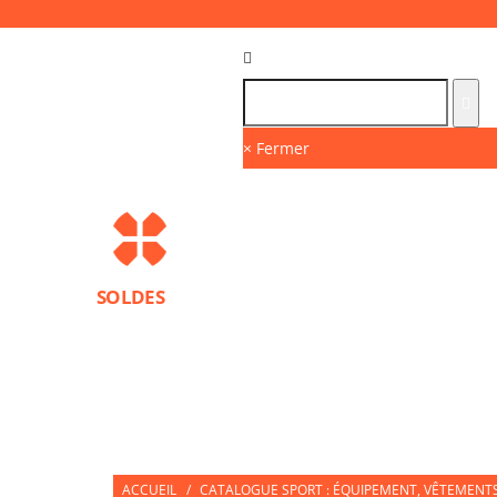
Langue :
FR
× Fermer
SOLDES
MARQUES
PROTECTIONS SPORT
ACCESS
NUTRITION SPORTIVE
PARTNERS
ACCUEIL
/
CATALOGUE SPORT : ÉQUIPEMENT, VÊTEMENTS 