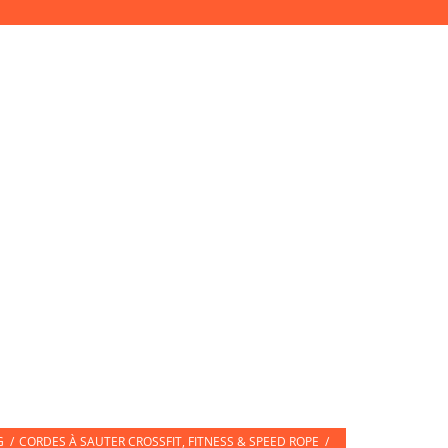
Accès Pro
Mon compte
Connexion
ETTES DE SPORT
CARTE CADEAU
G
/
CORDES À SAUTER CROSSFIT, FITNESS & SPEED ROPE
/