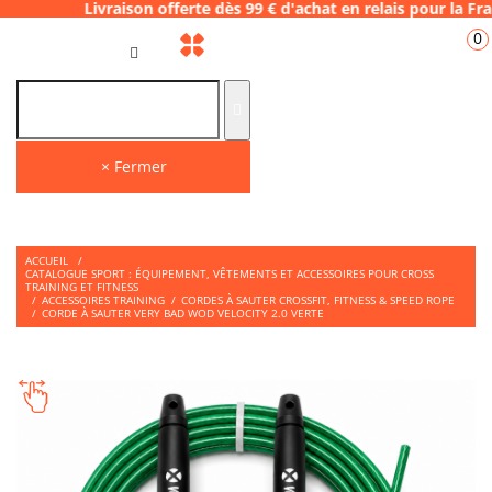
ison offerte dès 99 € d'achat en relais pou
0
FR
× Fermer
ACCUEIL
/
CATALOGUE SPORT : ÉQUIPEMENT, VÊTEMENTS ET ACCESSOIRES POUR CROSS
TRAINING ET FITNESS
/
ACCESSOIRES TRAINING
/
CORDES À SAUTER CROSSFIT, FITNESS & SPEED ROPE
/
CORDE À SAUTER VERY BAD WOD VELOCITY 2.0 VERTE