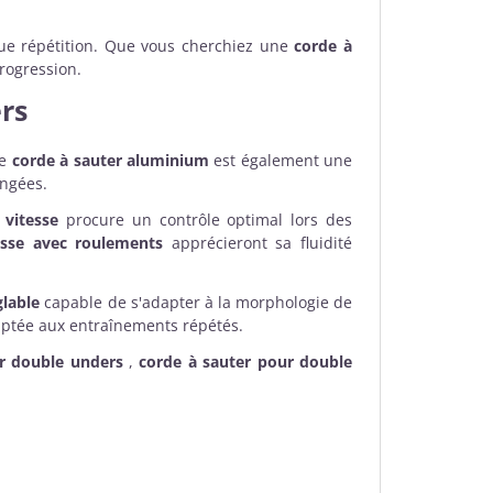
aque répétition. Que vous cherchiez une
corde à
progression.
rs
te
corde à sauter aluminium
est également une
ongées.
 vitesse
procure un contrôle optimal lors des
esse avec roulements
apprécieront sa fluidité
glable
capable de s'adapter à la morphologie de
daptée aux entraînements répétés.
ur double unders
,
corde à sauter pour double