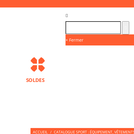
Langue :
FR
× Fermer
SOLDES
MARQUES
PROTECTIONS SPORT
ACCESS
NUTRITION SPORTIVE
PARTNERS
ACCUEIL
/
CATALOGUE SPORT : ÉQUIPEMENT, VÊTEMENTS 