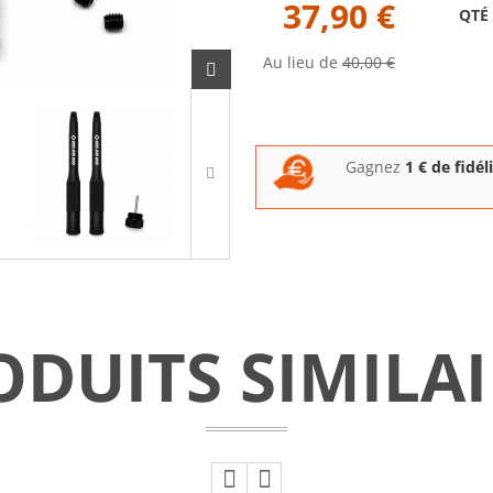
37,90 €
QTÉ
Au lieu de
40,00 €
Gagnez
1
€ de fidél
ODUITS SIMILAI