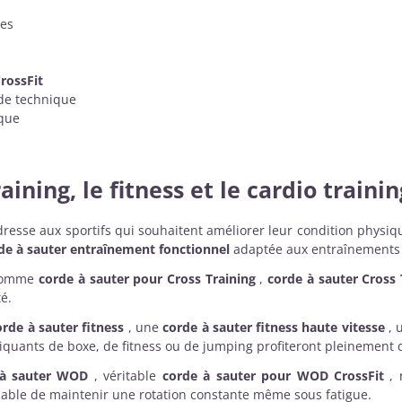
des
rossFit
 de technique
ique
aining, le fitness et le cardio trainin
resse aux sportifs qui souhaitent améliorer leur condition physiqu
de à sauter entraînement fonctionnel
adaptée aux entraînements
e comme
corde à sauter pour Cross Training
,
corde à sauter Cross 
é.
orde à sauter fitness
, une
corde à sauter fitness haute vitesse
, 
iquants de boxe, de fitness ou de jumping profiteront pleinement d
 à sauter WOD
, véritable
corde à sauter pour WOD CrossFit
, 
able de maintenir une rotation constante même sous fatigue.