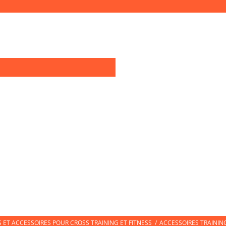
0
OIRES TRAINING
TEXTILE SPORT
CHAUSSURES DE SPORT
CHAUSS
ET ACCESSOIRES POUR CROSS TRAINING ET FITNESS
/
ACCESSOIRES TRAININ