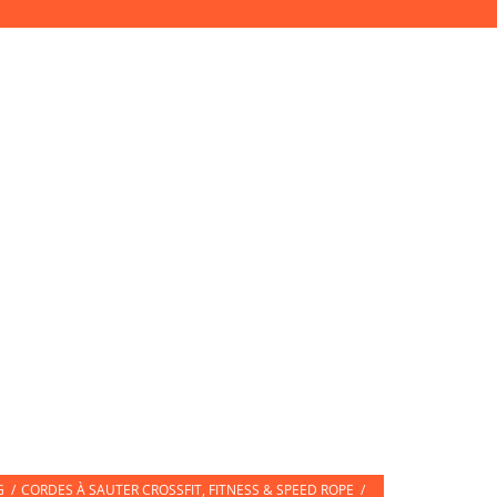
Accès Pro
Mon compte
Connexion
ETTES DE SPORT
CARTE CADEAU
G
/
CORDES À SAUTER CROSSFIT, FITNESS & SPEED ROPE
/