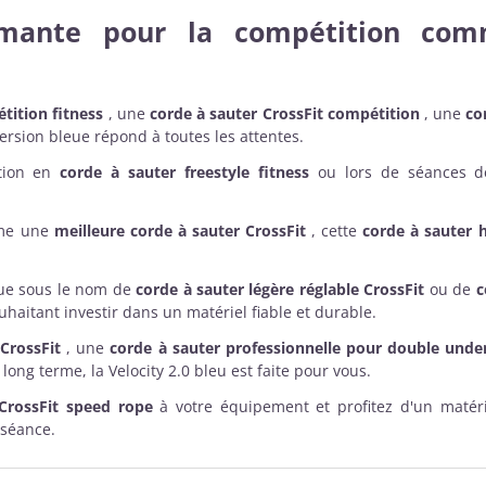
mante pour la compétition com
tition fitness
, une
corde à sauter CrossFit compétition
, une
co
version bleue répond à toutes les attentes.
ation en
corde à sauter freestyle fitness
ou lors de séances 
mme une
meilleure corde à sauter CrossFit
, cette
corde à sauter 
ue sous le nom de
corde à sauter légère réglable CrossFit
ou de
c
uhaitant investir dans un matériel fiable et durable.
 CrossFit
, une
corde à sauter professionnelle pour double unde
ong terme, la Velocity 2.0 bleu est faite pour vous.
CrossFit speed rope
à votre équipement et profitez d'un matéri
 séance.