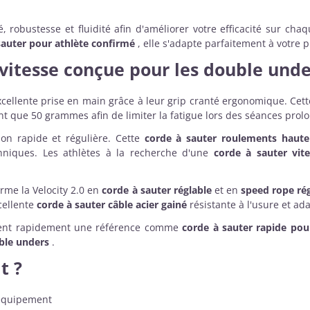
 robustesse et fluidité afin d'améliorer votre efficacité sur ch
sauter pour athlète confirmé
, elle s'adapte parfaitement à votre 
vitesse
conçue pour les double unde
cellente prise en main grâce à leur grip cranté ergonomique. Cet
 que 50 grammes afin de limiter la fatigue lors des séances prol
on rapide et régulière. Cette
corde à sauter roulements haute
niques. Les athlètes à la recherche d'une
corde à sauter vit
rme la Velocity 2.0 en
corde à sauter réglable
et en
speed rope ré
cellente
corde à sauter câble acier gainé
résistante à l'usure et a
evient rapidement une référence comme
corde à sauter rapide po
ble unders
.
t ?
 équipement