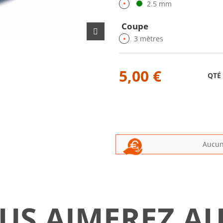
2.5 mm
Coupe
3 mètres
5,00 €
QTÉ
Aucun 
US AIMEREZ AU