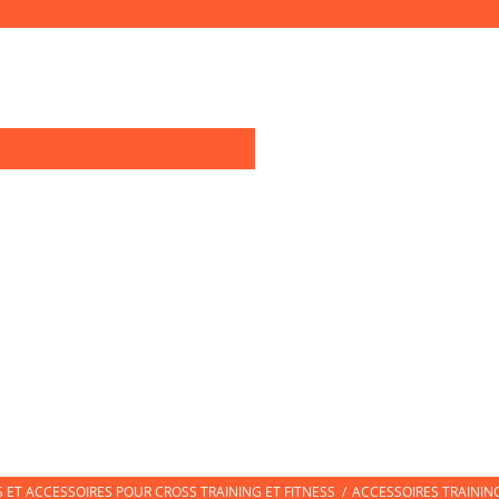
0
OIRES TRAINING
TEXTILE SPORT
CHAUSSURES DE SPORT
CHAUSS
ET ACCESSOIRES POUR CROSS TRAINING ET FITNESS
/
ACCESSOIRES TRAININ