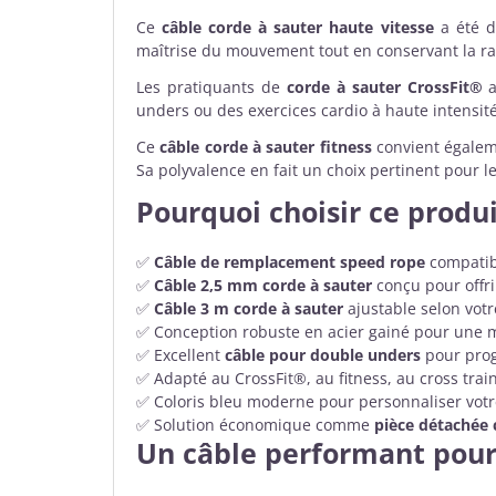
Ce
câble corde à sauter haute vitesse
a été d
maîtrise du mouvement tout en conservant la ra
Les pratiquants de
corde à sauter CrossFit®
a
unders ou des exercices cardio à haute intensité
Ce
câble corde à sauter fitness
convient égalem
Sa polyvalence en fait un choix pertinent pour le
Pourquoi choisir ce produi
✅
Câble de remplacement speed rope
compatibl
✅
Câble 2,5 mm corde à sauter
conçu pour offri
✅
Câble 3 m corde à sauter
ajustable selon votre
✅ Conception robuste en acier gainé pour une me
✅ Excellent
câble pour double unders
pour pro
✅ Adapté au CrossFit®, au fitness, au cross trai
✅ Coloris bleu moderne pour personnaliser vot
✅ Solution économique comme
pièce détachée 
Un câble performant pour 