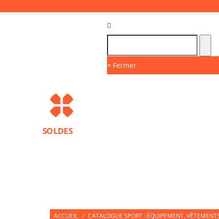
Langue :
FR
× Fermer
SOLDES
MARQUES
PROTECTIONS SPORT
ACCESS
NUTRITION SPORTIVE
PARTNERS
ACCUEIL
/
CATALOGUE SPORT : ÉQUIPEMENT, VÊTEMENTS 