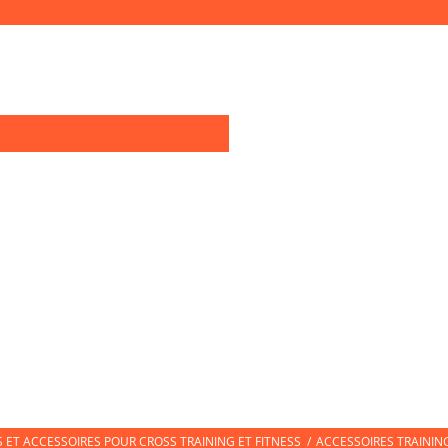
0
OIRES TRAINING
TEXTILE SPORT
CHAUSSURES DE SPORT
CHAUSS
ET ACCESSOIRES POUR CROSS TRAINING ET FITNESS
/
ACCESSOIRES TRAININ