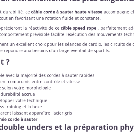
t durabilité, ce
câble corde à sauter haute vitesse
accompagne eff
out en favorisant une rotation fluide et constante.
précieront la réactivité de ce
câble speed rope
, parfaitement ad
comportement prévisible facilite l'exécution des mouvements techni
ent un excellent choix pour les séances de cardio, les circuits d
e répondre aux besoins d'un large éventail de sportifs.
t ?
e avec la majorité des cordes à sauter rapides
lent compromis entre contrôle et vitesse
e selon votre morphologie
durabilité accrue
lopper votre technique
ss training et la boxe
ent laissant apparaître l'acier gris
hée corde à sauter
s double unders et la préparation ph