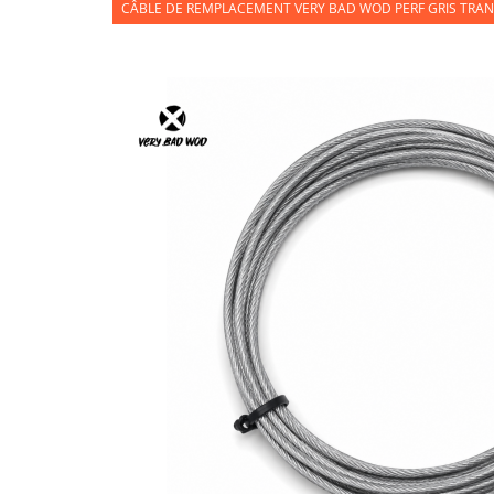
CÂBLE DE REMPLACEMENT VERY BAD WOD PERF GRIS TRA