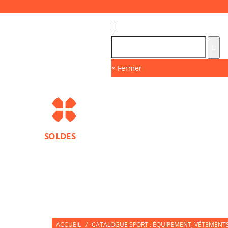
Langue :
FR
× Fermer
SOLDES
MARQUES
PROTECTIONS SPORT
ACCESS
NUTRITION SPORTIVE
PARTNERS
ACCUEIL
/
CATALOGUE SPORT : ÉQUIPEMENT, VÊTEMENTS 