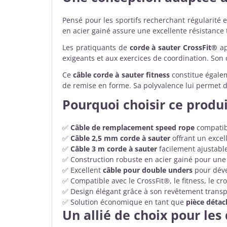
Pensé pour les sportifs recherchant régularité e
en acier gainé assure une excellente résistance t
Les pratiquants de
corde à sauter CrossFit®
ap
exigeants et aux exercices de coordination. Son 
Ce
câble corde à sauter fitness
constitue égalem
de remise en forme. Sa polyvalence lui permet d
Pourquoi choisir ce produi
✅
Câble de remplacement speed rope
compatibl
✅
Câble 2,5 mm corde à sauter
offrant un excel
✅
Câble 3 m corde à sauter
facilement ajustabl
✅ Construction robuste en acier gainé pour une 
✅ Excellent
câble pour double unders
pour déve
✅ Compatible avec le CrossFit®, le fitness, le cro
✅ Design élégant grâce à son revêtement transpar
✅ Solution économique en tant que
pièce détac
Un allié de choix pour le