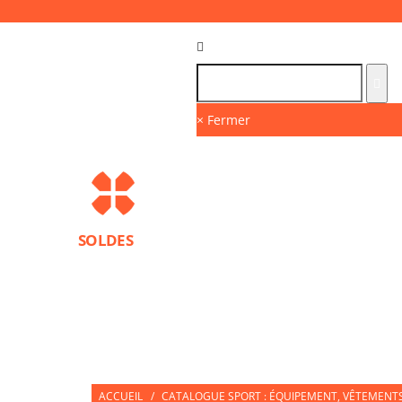
Langue :
FR
× Fermer
SOLDES
MARQUES
PROTECTIONS SPORT
ACCESS
NUTRITION SPORTIVE
PARTNERS
ACCUEIL
/
CATALOGUE SPORT : ÉQUIPEMENT, VÊTEMENTS 