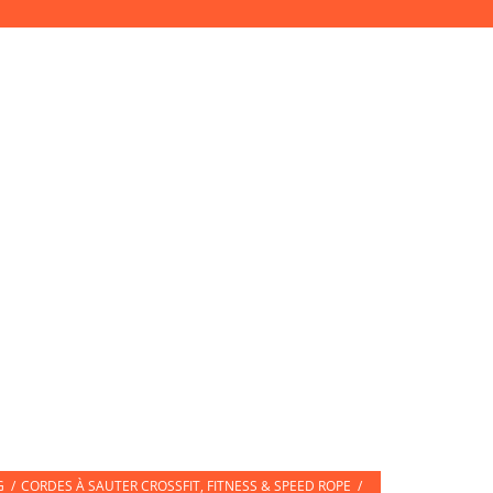
Accès Pro
Mon compte
Connexion
ETTES DE SPORT
CARTE CADEAU
G
/
CORDES À SAUTER CROSSFIT, FITNESS & SPEED ROPE
/