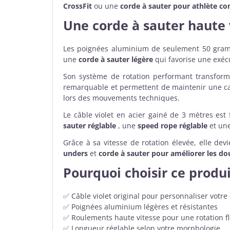
CrossFit
ou une
corde à sauter pour athlète co
Une
corde à sauter haute 
Les poignées aluminium de seulement 50 gramme
une
corde à sauter légère
qui favorise une exéc
Son système de rotation performant transforme
remarquable et permettent de maintenir une ca
lors des mouvements techniques.
Le câble violet en acier gainé de 3 mètres est 
sauter réglable
, une
speed rope réglable
et un
Grâce à sa vitesse de rotation élevée, elle d
unders
et
corde à sauter pour améliorer les do
Pourquoi choisir ce produi
✅ Câble violet original pour personnaliser votr
✅ Poignées aluminium légères et résistantes
✅ Roulements haute vitesse pour une rotation f
✅ Longueur réglable selon votre morphologie