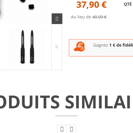
37,90 €
QTÉ
Au lieu de
40,00 €
Gagnez
1
€ de fidél
ODUITS SIMILAI