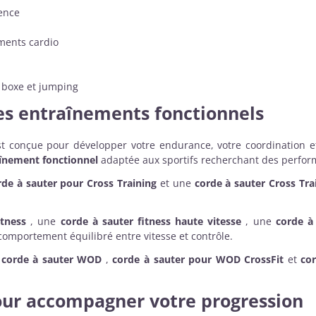
ence
ements cardio
, boxe et jumping
les entraînements fonctionnels
t conçue pour développer votre endurance, votre coordination et 
aînement fonctionnel
adaptée aux sportifs recherchant des perfor
rde à sauter pour Cross Training
et une
corde à sauter Cross Tra
itness
, une
corde à sauter fitness haute vitesse
, une
corde à 
omportement équilibré entre vitesse et contrôle.
e
corde à sauter WOD
,
corde à sauter pour WOD CrossFit
et
co
ur accompagner votre progression