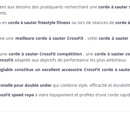
nt aux besoins des pratiquants recherchant une
corde à sauter 
nte.
on en
corde à sauter freestyle fitness
ou lors de séances de
corde 
mme une
meilleure corde à sauter CrossFit
, cette
corde à sauter
e une
corde à sauter CrossFit compétition
, une
corde à sauter co
rossFit
adaptée aux objectifs de performance les plus ambitieux.
glable constitue un excellent
accessoire CrossFit
corde à saute
onnelle pour double under
qui combine style, efficacité et durabilité
ossFit speed rope
à votre équipement et profitez d'une corde rap