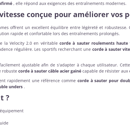
nfirmé
, elle répond aux exigences des entraînements modernes.
vitesse
conçue pour améliorer vos 
s offrent un excellent équilibre entre légèreté et robustesse.
ution rapide et confortable lors des entraînements prolongés.
 la Velocity 2.0 en véritable
corde à sauter roulements haute 
dence régulière. Les sportifs recherchant une
corde à sauter vit
facilement ajustable afin de s'adapter à chaque utilisateur. Cett
e robuste
corde à sauter câble acier gainé
capable de résister aux 
evient rapidement une référence comme
corde à sauter pour doub
uble unders
.
t ?
e équipement
luide