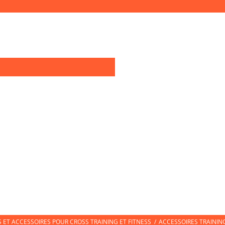
0
OIRES TRAINING
TEXTILE SPORT
CHAUSSURES DE SPORT
CHAUSS
ET ACCESSOIRES POUR CROSS TRAINING ET FITNESS
/
ACCESSOIRES TRAININ