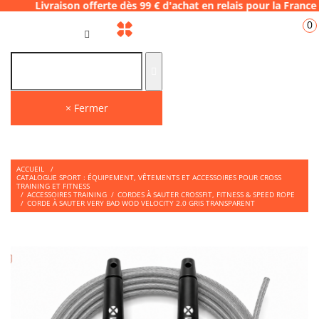
n offerte dès 99 € d'achat en relais pour l
0
FR
× Fermer
ACCUEIL
/
CATALOGUE SPORT : ÉQUIPEMENT, VÊTEMENTS ET ACCESSOIRES POUR CROSS
TRAINING ET FITNESS
/
ACCESSOIRES TRAINING
/
CORDES À SAUTER CROSSFIT, FITNESS & SPEED ROPE
/
CORDE À SAUTER VERY BAD WOD VELOCITY 2.0 GRIS TRANSPARENT