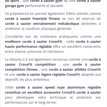
de sport
, une
corde à sauter gym
ou une
corde à sauter
garage gym
performante et durable.
Sa polyvalence lui permet également d'être utilisée comme
corde à sauter freestyle fitness
ou lors de séances de
corde à sauter entraînement métabolique
destinées à
améliorer la condition physique générale.
Considérée par de nombreux pratiquants comme une
meilleure corde à sauter CrossFit
, cette
corde à sauter
haute performance réglable
offre un excellent compromis
entre vitesse, précision et résistance.
La Velocity 2.0 est également reconnue comme une
corde à
sauter CrossFit compétition
, une
corde à sauter
compétition fitness
, une
corde à sauter athlète CrossFit
et une
corde à sauter légère réglable CrossFit
adaptée aux
objectifs les plus ambitieux.
Cette
corde à sauter speed rope aluminium réglable
constitue un excellent
accessoire CrossFit
corde à sauter
pour développer votre technique et améliorer vos
performances sur le long terme.