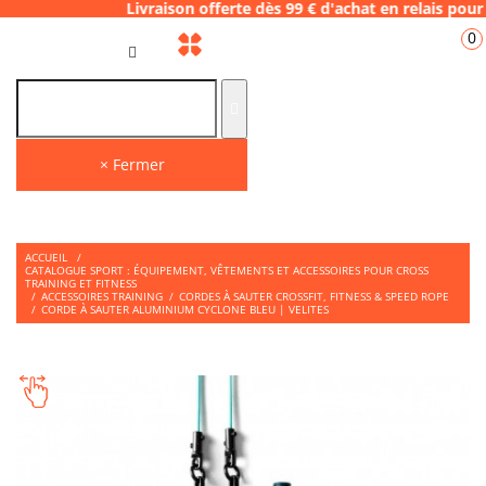
 Livraison offerte dès 99 € d'achat en rela
0
FR
× Fermer
ACCUEIL
/
CATALOGUE SPORT : ÉQUIPEMENT, VÊTEMENTS ET ACCESSOIRES POUR CROSS
TRAINING ET FITNESS
/
ACCESSOIRES TRAINING
/
CORDES À SAUTER CROSSFIT, FITNESS & SPEED ROPE
/
CORDE À SAUTER ALUMINIUM CYCLONE BLEU | VELITES