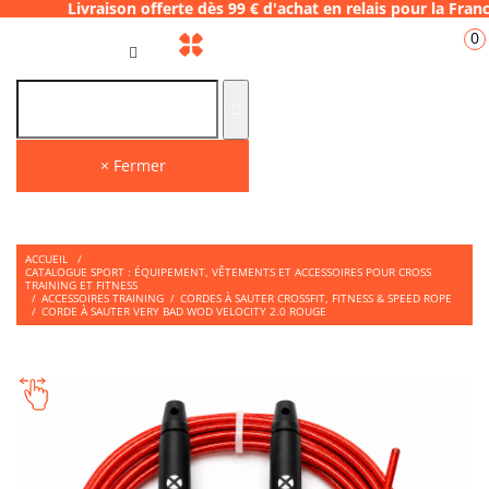
son offerte dès 99 € d'achat en relais pour 
0
FR
× Fermer
ACCUEIL
/
CATALOGUE SPORT : ÉQUIPEMENT, VÊTEMENTS ET ACCESSOIRES POUR CROSS
TRAINING ET FITNESS
/
ACCESSOIRES TRAINING
/
CORDES À SAUTER CROSSFIT, FITNESS & SPEED ROPE
/
CORDE À SAUTER VERY BAD WOD VELOCITY 2.0 ROUGE