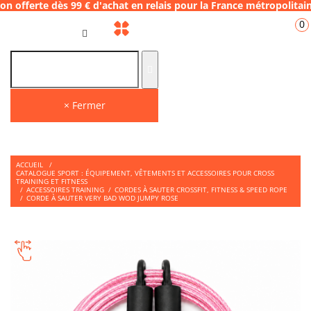
e dès 99 € d'achat en relais pour la France
0
FR
× Fermer
ACCUEIL
/
CATALOGUE SPORT : ÉQUIPEMENT, VÊTEMENTS ET ACCESSOIRES POUR CROSS
TRAINING ET FITNESS
/
ACCESSOIRES TRAINING
/
CORDES À SAUTER CROSSFIT, FITNESS & SPEED ROPE
/
CORDE À SAUTER VERY BAD WOD JUMPY ROSE