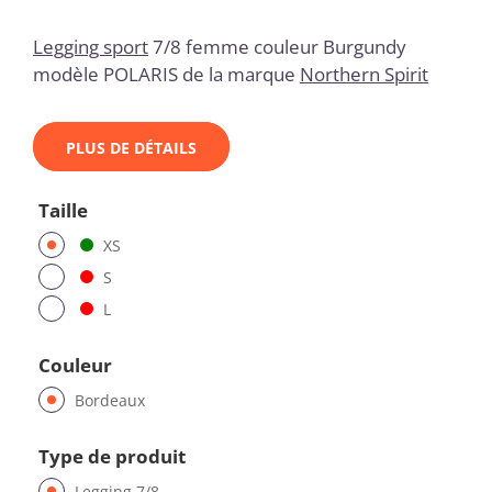
Legging sport
7/8 femme couleur Burgundy
modèle POLARIS de la marque
Northern Spirit
PLUS DE DÉTAILS
Taille
XS
S
L
Couleur
Bordeaux
Type de produit
Legging 7/8