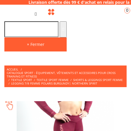
ivraison offerte dès 99 € d'achat en relais
0
FR
× Fermer
ACCUEIL
/
CATALOGUE SPORT : ÉQUIPEMENT, VÊTEMENTS ET ACCESSOIRES POUR CROSS
TRAINING ET FITNESS
/
TEXTILE SPORT
/
TEXTILE SPORT FEMME
/
SHORTS & LEGGINGS SPORT FEMME
/
LEGGING 7/8 FEMME POLARIS BURGUNDY| NORTHERN SPIRIT