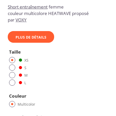
Short entraînement
femme
couleur multicolore HEATWAVE proposé
par
VOXY
PLUS DE DÉTAILS
Taille
XS
S
M
L
Couleur
Multicolor