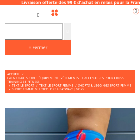
aison offerte dès 99 € d'achat en relais po
0
FR
× Fermer
ACCUEIL
/
CATALOGUE SPORT : ÉQUIPEMENT, VÊTEMENTS ET ACCESSOIRES POUR CROSS
TRAINING ET FITNESS
/
TEXTILE SPORT
/
TEXTILE SPORT FEMME
/
SHORTS & LEGGINGS SPORT FEMME
/
SHORT FEMME MULTICOLORE HEATWAVE| VOXY