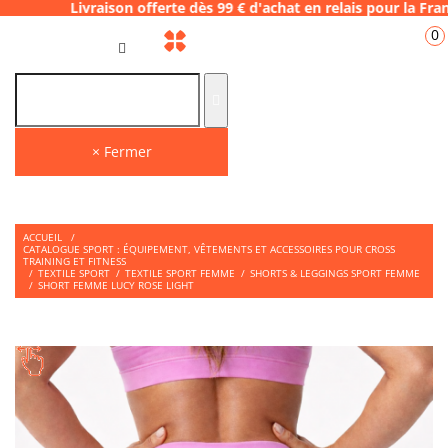
ison offerte dès 99 € d'achat en relais pour
0
FR
× Fermer
ACCUEIL
/
CATALOGUE SPORT : ÉQUIPEMENT, VÊTEMENTS ET ACCESSOIRES POUR CROSS
TRAINING ET FITNESS
/
TEXTILE SPORT
/
TEXTILE SPORT FEMME
/
SHORTS & LEGGINGS SPORT FEMME
/
SHORT FEMME LUCY ROSE LIGHT