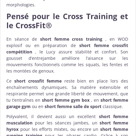
morphologies.
Pensé pour le Cross Training et
le CrossFit®
En séance de
short femme cross training
, en WOD
explosif ou en préparation de
short femme crossfit
compétition
, le Lucy assure stabilité et confort. Son
gousset d’entrejambe améliore l’aisance sur les
mouvements fonctionnels comme les squats, les fentes et
les montées de genoux.
Ce
short crossfit femme
reste bien en place lors des
enchaînements dynamiques. Sa matière extensible et
respirante permet une grande liberté de mouvement, que
tu t’entraînes en
short femme gym box
, en
short femme
garage gym
ou en
short femme salle de sport
classique.
Polyvalent, il devient aussi un excellent
short femme
musculation
pour les séances jambes, un
short femme
hyrox
pour les efforts mixtes, ou encore un
short femme
running training
pour les phases cardio. Grâce à son