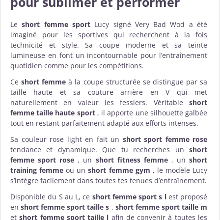
pour sublimer et performer
Le
short femme sport
Lucy signé Very Bad Wod a été
imaginé pour les sportives qui recherchent à la fois
technicité et style. Sa coupe moderne et sa teinte
lumineuse en font un incontournable pour l’entraînement
quotidien comme pour les compétitions.
Ce
short femme
à la coupe structurée se distingue par sa
taille haute et sa couture arrière en V qui met
naturellement en valeur les fessiers. Véritable
short
femme taille haute sport
, il apporte une silhouette galbée
tout en restant parfaitement adapté aux efforts intenses.
Sa couleur rose light en fait un
short sport femme rose
tendance et dynamique. Que tu recherches un
short
femme sport rose
, un
short fitness femme
, un
short
training femme
ou un
short femme gym
, le modèle Lucy
s’intègre facilement dans toutes tes tenues d’entraînement.
Disponible du S au L, ce
short femme sport s l
est proposé
en
short femme sport taille s
,
short femme sport taille m
et
short femme sport taille l
afin de convenir à toutes les