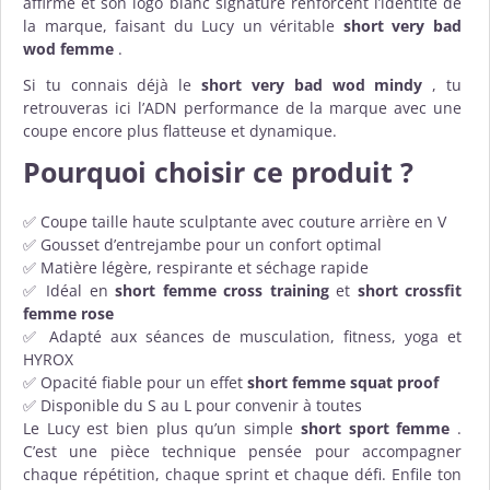
affirmé et son logo blanc signature renforcent l’identité de
la marque, faisant du Lucy un véritable
short very bad
wod femme
.
Si tu connais déjà le
short very bad wod mindy
, tu
retrouveras ici l’ADN performance de la marque avec une
coupe encore plus flatteuse et dynamique.
Pourquoi choisir ce produit ?
✅ Coupe taille haute sculptante avec couture arrière en V
✅ Gousset d’entrejambe pour un confort optimal
✅ Matière légère, respirante et séchage rapide
✅ Idéal en
short femme cross training
et
short crossfit
femme rose
✅ Adapté aux séances de musculation, fitness, yoga et
HYROX
✅ Opacité fiable pour un effet
short femme squat proof
✅ Disponible du S au L pour convenir à toutes
Le Lucy est bien plus qu’un simple
short sport femme
.
C’est une pièce technique pensée pour accompagner
chaque répétition, chaque sprint et chaque défi. Enfile ton