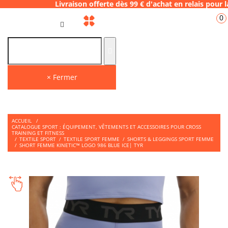
Livraison offerte dès 99 € d'achat en relai
0
FR
× Fermer
ACCUEIL
/
CATALOGUE SPORT : ÉQUIPEMENT, VÊTEMENTS ET ACCESSOIRES POUR CROSS
TRAINING ET FITNESS
/
TEXTILE SPORT
/
TEXTILE SPORT FEMME
/
SHORTS & LEGGINGS SPORT FEMME
/
SHORT FEMME KINETIC™ LOGO 986 BLUE ICE| TYR