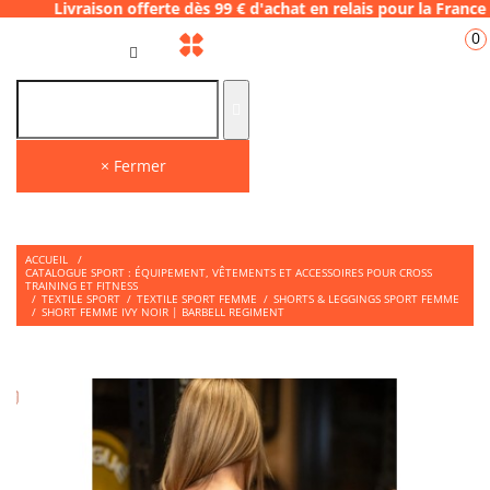
ison offerte dès 99 € d'achat en relais pour
0
FR
× Fermer
ACCUEIL
/
CATALOGUE SPORT : ÉQUIPEMENT, VÊTEMENTS ET ACCESSOIRES POUR CROSS
TRAINING ET FITNESS
/
TEXTILE SPORT
/
TEXTILE SPORT FEMME
/
SHORTS & LEGGINGS SPORT FEMME
/
SHORT FEMME IVY NOIR | BARBELL REGIMENT