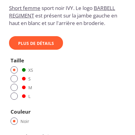
Short femme
sport noir IVY. Le logo
BARBELL
REGIMENT
est présent sur la jambe gauche en
haut en blanc et sur l'arrière en broderie.
PLUS DE DÉTAILS
Taille
XS
S
M
L
Couleur
Noir