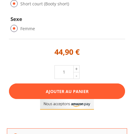
Short court (Booty short)
Sexe
Femme
44,90 €
+
-
AJOUTER AU PANIER