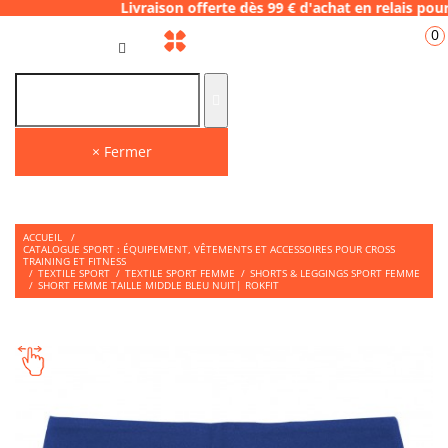
8 Livraison offerte dès 99 € d'achat en rela
0
FR
× Fermer
ACCUEIL
/
CATALOGUE SPORT : ÉQUIPEMENT, VÊTEMENTS ET ACCESSOIRES POUR CROSS
TRAINING ET FITNESS
/
TEXTILE SPORT
/
TEXTILE SPORT FEMME
/
SHORTS & LEGGINGS SPORT FEMME
/
SHORT FEMME TAILLE MIDDLE BLEU NUIT| ROKFIT