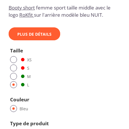
Booty short
femme sport taille middle avec le
logo
RoKfit
sur l'arrière modèle bleu NUIT.
PLUS DE DÉTAILS
Taille
XS
S
M
L
Couleur
Bleu
Type de produit