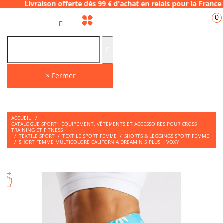
ison offerte dès 99 € d'achat en relais pour
0
FR
× Fermer
ACCUEIL
/
CATALOGUE SPORT : ÉQUIPEMENT, VÊTEMENTS ET ACCESSOIRES POUR CROSS
TRAINING ET FITNESS
/
TEXTILE SPORT
/
TEXTILE SPORT FEMME
/
SHORTS & LEGGINGS SPORT FEMME
/
SHORT FEMME MULTICOLORE CALIFORNIA DREAMIN 5 PLUS | VOXY