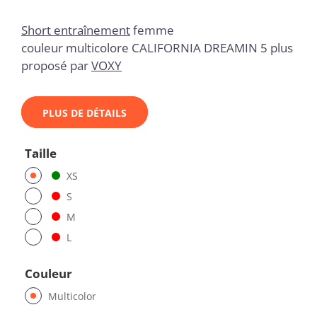
Short entraînement
femme
couleur multicolore CALIFORNIA DREAMIN 5 plus
proposé par
VOXY
PLUS DE DÉTAILS
Taille
XS
S
M
L
Couleur
Multicolor