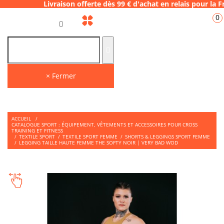
ivraison offerte dès 99 € d'achat en relais 
0
FR
× Fermer
ACCUEIL
/
CATALOGUE SPORT : ÉQUIPEMENT, VÊTEMENTS ET ACCESSOIRES POUR CROSS
TRAINING ET FITNESS
/
TEXTILE SPORT
/
TEXTILE SPORT FEMME
/
SHORTS & LEGGINGS SPORT FEMME
/
LEGGING TAILLE HAUTE FEMME THE SOFTY NOIR | VERY BAD WOD