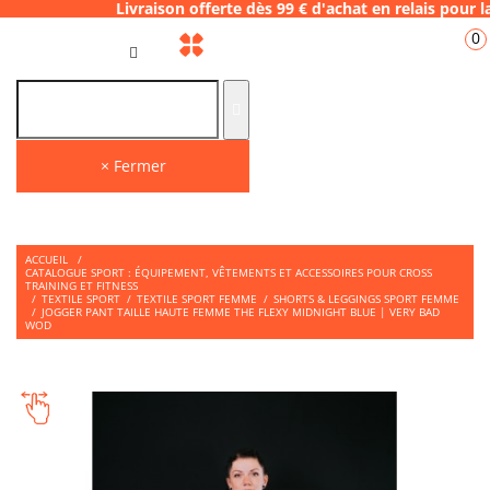
Livraison offerte dès 99 € d'achat en relai
0
FR
× Fermer
ACCUEIL
/
CATALOGUE SPORT : ÉQUIPEMENT, VÊTEMENTS ET ACCESSOIRES POUR CROSS
TRAINING ET FITNESS
/
TEXTILE SPORT
/
TEXTILE SPORT FEMME
/
SHORTS & LEGGINGS SPORT FEMME
/
JOGGER PANT TAILLE HAUTE FEMME THE FLEXY MIDNIGHT BLUE | VERY BAD
WOD