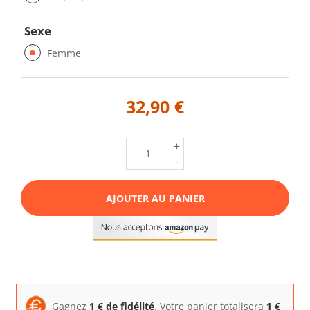
Sexe
Femme
32,90 €
+
-
AJOUTER AU PANIER
Gagnez
1
€ de fidélité
. Votre panier totalisera
1
€