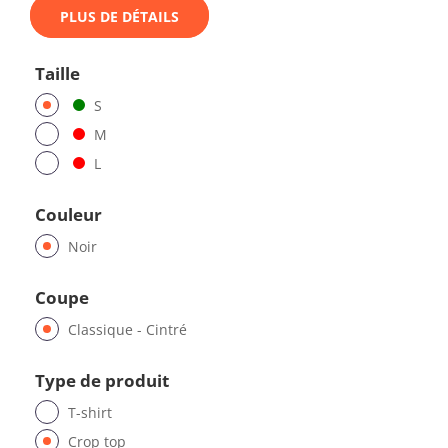
PLUS DE DÉTAILS
Taille
S
M
L
Couleur
Noir
Coupe
Classique - Cintré
Type de produit
T-shirt
Crop top