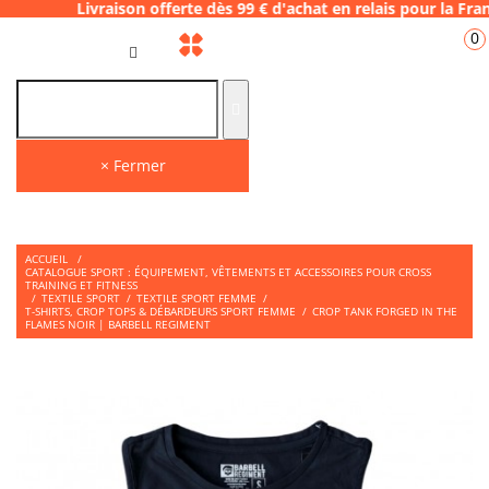
raison offerte dès 99 € d'achat en relais p
0
FR
× Fermer
ACCUEIL
/
CATALOGUE SPORT : ÉQUIPEMENT, VÊTEMENTS ET ACCESSOIRES POUR CROSS
TRAINING ET FITNESS
/
TEXTILE SPORT
/
TEXTILE SPORT FEMME
/
T-SHIRTS, CROP TOPS & DÉBARDEURS SPORT FEMME
/
CROP TANK FORGED IN THE
FLAMES NOIR | BARBELL REGIMENT