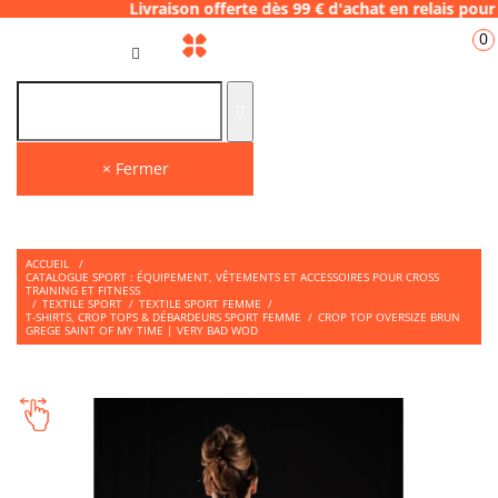
8 Livraison offerte dès 99 € d'achat en rela
0
FR
× Fermer
ACCUEIL
/
CATALOGUE SPORT : ÉQUIPEMENT, VÊTEMENTS ET ACCESSOIRES POUR CROSS
TRAINING ET FITNESS
/
TEXTILE SPORT
/
TEXTILE SPORT FEMME
/
T-SHIRTS, CROP TOPS & DÉBARDEURS SPORT FEMME
/
CROP TOP OVERSIZE BRUN
GREGE SAINT OF MY TIME | VERY BAD WOD