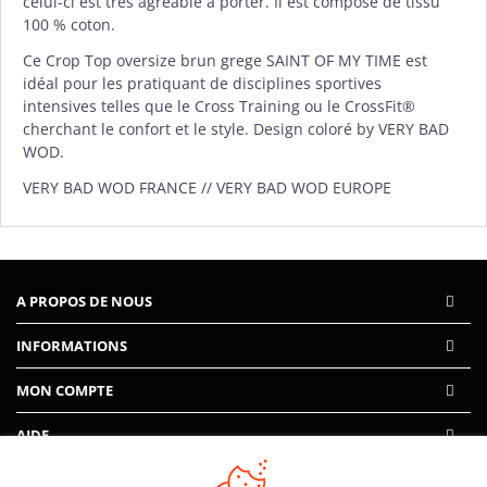
celui-ci est très agréable à porter. Il est composé de tissu
100 % coton.
Ce Crop Top oversize brun grege SAINT OF MY TIME est
idéal pour les pratiquant de disciplines sportives
intensives telles que le Cross Training ou le CrossFit®
cherchant le confort et le style. Design coloré by VERY BAD
WOD.
VERY BAD WOD FRANCE // VERY BAD WOD EUROPE
A PROPOS DE NOUS
INFORMATIONS
MON COMPTE
AIDE
PAIEMENTS SÉCURISÉS