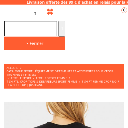
ivraison offerte dès 99 € d'achat en relais 
0
FR
× Fermer
ACCUEIL
/
CATALOGUE SPORT : ÉQUIPEMENT, VÊTEMENTS ET ACCESSOIRES POUR CROSS
TRAINING ET FITNESS
/
TEXTILE SPORT
/
TEXTILE SPORT FEMME
/
T-SHIRTS, CROP TOPS & DÉBARDEURS SPORT FEMME
/
T-SHIRT FEMME CROP NOIR
BEAR GETS UP | JUSTHANG