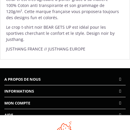
100% Coton anti transpirante et son grammage de
120g/m². Cette marque française vous proposera toujours
des designs fun et colorés.
Le crop t-shirt noir BEAR GETS UP est idéal pour les
sportives cherchant le confort et le style. Design noir by
Justhang.
JUSTHANG FRANCE // JUSTHANG EUROPE
A PROPOS DE NOUS
INFORMATIONS
MON COMPTE
AIDE
PAIEMENTS SÉCURISÉS