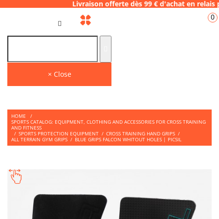
06.28 Livraison offerte dès 99 € d'achat en 
0
GB
THE PLACE TO SHOP
Find on our store many tips and quality products to face your WODS.
× Close
HOME
/
SPORTS CATALOG: EQUIPMENT, CLOTHING AND ACCESSORIES FOR CROSS TRAINING
AND FITNESS
/
SPORTS PROTECTION EQUIPMENT
/
CROSS TRAINING HAND GRIPS
/
ALL TERRAIN GYM GRIPS
/
BLUE GRIPS FALCON WHITOUT HOLES | PICSIL