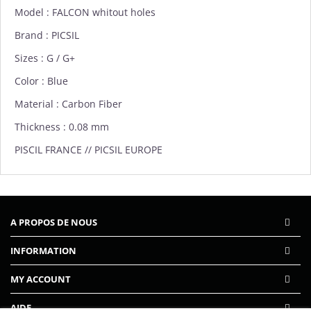
Model : FALCON whitout holes
Brand :
PICSIL
Sizes : G / G+
Color : Blue
Material : Carbon Fiber
Thickness : 0.08 mm
PISCIL FRANCE // PICSIL EUROPE
A PROPOS DE NOUS
INFORMATION
MY ACCOUNT
AIDE