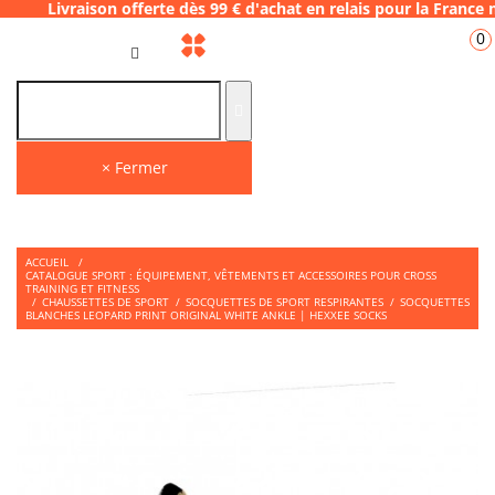
ison offerte dès 99 € d'achat en relais pour
0
FR
× Fermer
ACCUEIL
/
CATALOGUE SPORT : ÉQUIPEMENT, VÊTEMENTS ET ACCESSOIRES POUR CROSS
TRAINING ET FITNESS
/
CHAUSSETTES DE SPORT
/
SOCQUETTES DE SPORT RESPIRANTES
/
SOCQUETTES
BLANCHES LEOPARD PRINT ORIGINAL WHITE ANKLE | HEXXEE SOCKS