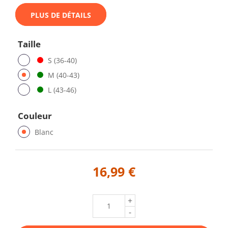
PLUS DE DÉTAILS
Taille
S (36-40)
M (40-43)
L (43-46)
Couleur
Blanc
16,99 €
+
-