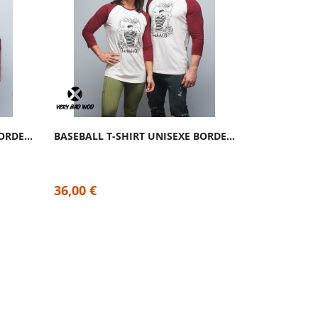
BASEBALL T-SHIRT UNISEXE BORDEAUX GORILLA...
BASEBALL T-SHIRT UNISEXE BORDEAUX FRENCH...
36,0
36,00 €
7,20 €