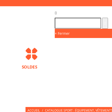
Langue :
FR
× Fermer
SOLDES
MARQUES
PROTECTIONS SPORT
ACCESS
NUTRITION SPORTIVE
PARTNERS
ACCUEIL
/
CATALOGUE SPORT : ÉQUIPEMENT, VÊTEMENTS 