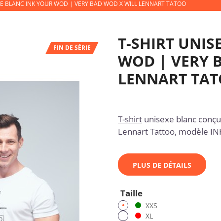
XE BLANC INK YOUR WOD | VERY BAD WOD X WILL LENNART TATOO
T-SHIRT UNIS
FIN DE SÉRIE
WOD | VERY 
LENNART TA
T-shirt
unisexe blanc conçu
Lennart Tattoo, modèle 
PLUS DE DÉTAILS
Taille
XXS
XL