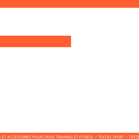
0
OIRES TRAINING
TEXTILE SPORT
CHAUSSURES DE SPORT
CHAUSS
ET ACCESSOIRES POUR CROSS TRAINING ET FITNESS
/
TEXTILE SPORT
/
TEXT