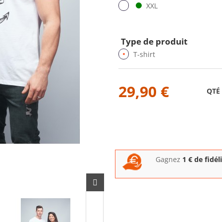
XXL
Type de produit
T-shirt
29,90 €
QTÉ
Gagnez
1
€ de fidél