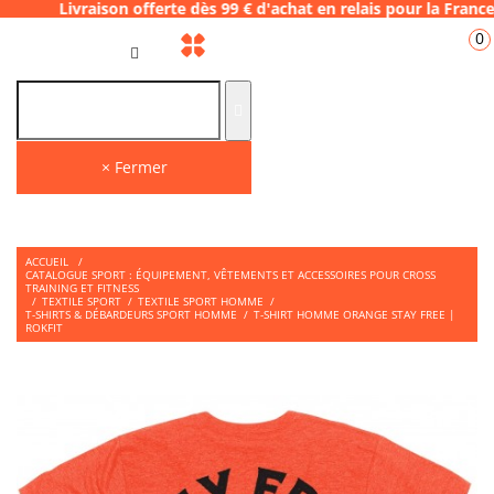
ison offerte dès 99 € d'achat en relais pour
0
FR
× Fermer
ACCUEIL
/
CATALOGUE SPORT : ÉQUIPEMENT, VÊTEMENTS ET ACCESSOIRES POUR CROSS
TRAINING ET FITNESS
/
TEXTILE SPORT
/
TEXTILE SPORT HOMME
/
T-SHIRTS & DÉBARDEURS SPORT HOMME
/
T-SHIRT HOMME ORANGE STAY FREE |
ROKFIT