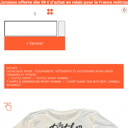
fferte dès 99 € d'achat en relais pour la F
0
FR
× Fermer
ACCUEIL
/
CATALOGUE SPORT : ÉQUIPEMENT, VÊTEMENTS ET ACCESSOIRES POUR CROSS
TRAINING ET FITNESS
/
TEXTILE SPORT
/
TEXTILE SPORT HOMME
/
T-SHIRTS & DÉBARDEURS SPORT HOMME
/
T-SHIRT BLANC THE BUTCHER | BARBELL
REGIMENT